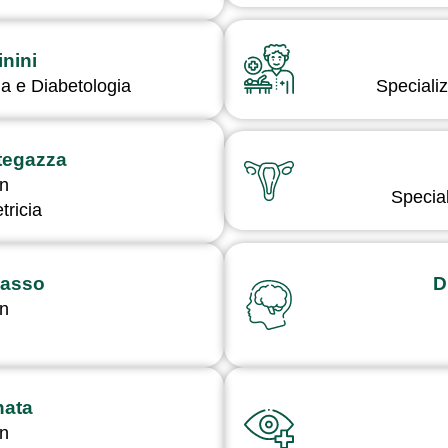
nini
ia e Diabetologia
Specializ
tegazza
in
Special
tricia
Basso
D
in
nata
in