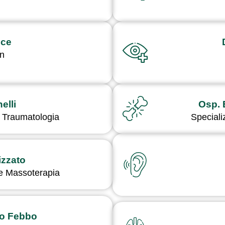
ice
in
elli
Osp. 
e Traumatologia
Speciali
izzato
 e Massoterapia
io Febbo