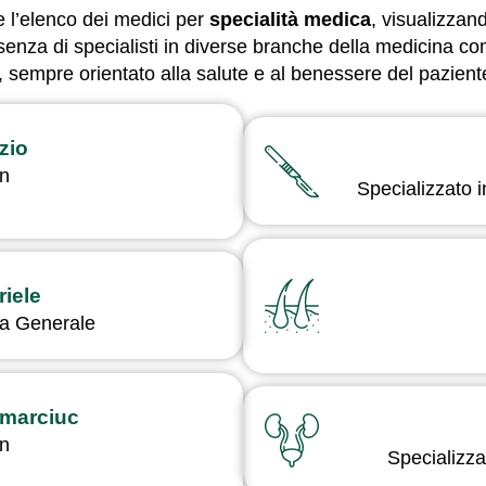
e l’elenco dei medici per
specialità medica
, visualizzan
esenza di specialisti in diverse branche della medicina co
o, sempre orientato alla salute e al benessere del pazient
zio
in
Specializzato 
riele
ia Generale
amarciuc
in
Specializza